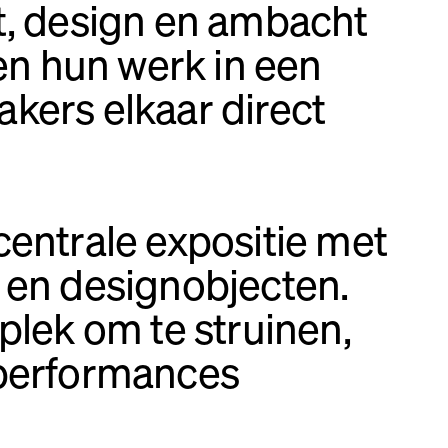
st, design en ambacht
n hun werk in een
kers elkaar direct
centrale expositie met
 en designobjecten.
plek om te struinen,