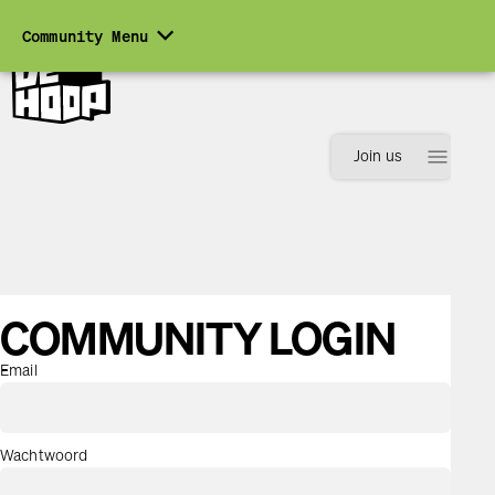
expand_more
Community Menu
menu
Join us
COMMUNITY LOGIN
Email
Inloggen
Registreren
Wachtwoord