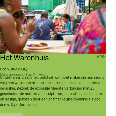
Het Warenhuis
9 mei
Open Studio Day
Maakgemeenschap De Hoop
Ontdek waar creativiteit ontstaat: ontmoet makers in hun studio,
volg een workshop of koop kunst, design en ambacht direct van
de maker. Bezoek de expositie Meesterverbinding met 23
geselecteerde makers van sculpturen, installaties, schilderijen
en design, gekozen door een onafhankelijke commissie. Food,
drinks & performances.