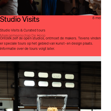
Studio Visits
8 mei
Studio Visits & Curated tours
Maakgemeenschap De Hoop
Ontdek zelf de open studios, ontmoet de makers. Tevens vinden
er speciale tours op het gebied van kunst- en design plaats.
Informatie over de tours volgt later.