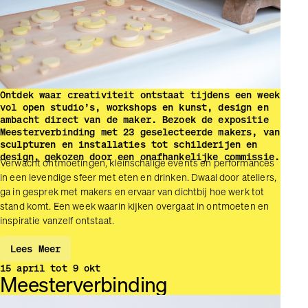
Ontdek waar creativiteit ontstaat tijdens een week
vol open studio’s, workshops en kunst, design en
ambacht direct van de maker. Bezoek de expositie
Meester­verbinding met 23 geselecteerde makers, van
sculpturen en installaties tot schilderijen en
design, gekozen door een onafhankelijke commissie.
Verwacht ontmoetingen, kleinschalige events en performances
in een levendige sfeer met eten en drinken. Dwaal door ateliers,
ga in gesprek met makers en ervaar van dichtbij hoe werk tot
stand komt. Een week waarin kijken overgaat in ontmoeten en
inspiratie vanzelf ontstaat.
Lees Meer
15 april tot 9 okt
Meesterverbinding