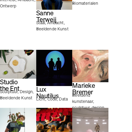
Biomaterialen
Ontwerp
Sanne
Terweij
Staal, Ambacht,
Beeldende Kunst
Studio
Marieke
the Ent
Lux
Bremer
Sculptuur, Design,
Nautilus
Beeldend
Beeldende Kunst
Licht, Code, Data
kunstenaar,
sculptuur, design