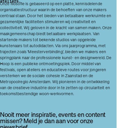
ateliers.
Onze filosofie is gebaseerd op een platte, kennisdelende
organisatiestructuur waarin de behoeften van onze makers
centraal staan. Door het bieden van betaalbare werkruimte en
gezamenlijke faciliteiten stimuleren wij creativiteit en
collectiviteit. Wij geloven in de kracht van samen maken. Onze
maakgemeenschap biedt betaalbare werkplaatsen. Van
startende makers tot bekende studios van opgeleide
kunstenaars tot autodidacten. Via ons jaarprogramma, met
trajecten zoals 'Meester­verbinding', bieden we makers een
springplank naar de professionele kunst- en designwereld. De
Hoop is een publieke ontmoetingsplek. Door middel van
festivals, open ateliers en educatieve routes voor jongeren
versterken we de sociale cohesie in Zaanstad en de
Metropoolregio Amsterdam. Wij pionieren in de ontwikkeling
van de creatieve industrie door in te zetten op circulariteit en
toekomstbestendige woon-werkvormen.
Nooit meer inspiratie, events en content
missen? Meld je dan aan voor onze
niewsbrief.