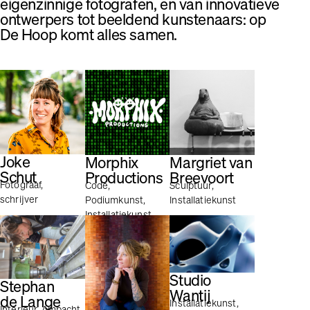
eigenzinnige fotografen, en van innovatieve
ontwerpers tot beeldend kunstenaars: op
De Hoop komt alles samen.
Joke
Morphix
Margriet van
Schut
Productions
Breevoort
Fotograaf,
Code,
Sculptuur,
schrijver
Podiumkunst,
Installatiekunst
Installatiekunst
Studio
Stephan
Wantij
de Lange
Installatiekunst,
Interieur, Ambacht,