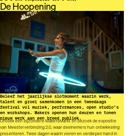
De Hoopening
Beleef het jaarlijkse slotmoment waarin werk,
talent en groei samenkomen in een tweedaags
festival vol muziek, performances, open studio’s
en workshops. Makers openen hun deuren en tonen
nieuw werk aan een breed publiek.
Ontdek een bijzondere MakersMarkt en bezoek de expositie
van Meester­verbinding 2.0, waar deelnemers hun ontwikkeling
presenteren. Twee dagen waarin vieren en verdiepen hand in