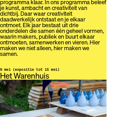
programma klaar. In ons programma beleef
je kunst, ambacht en creativiteit van
dichtbij. Daar waar creativiteit
daadwerkelijk ontstaat en je elkaar
ontmoet. Elk jaar bestaat uit drie
onderdelen die samen één geheel vormen,
waarin makers, publiek en buurt elkaar
ontmoeten, samenwerken en vieren. Hier
maken we niet alleen, hier maken we
samen.
9 mei (expositie tot 15 mei)
Het Warenhuis