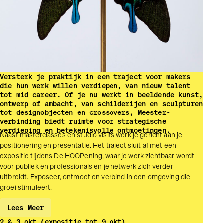
Versterk je praktijk in een traject voor makers
die hun werk willen verdiepen, van nieuw talent
tot mid career. Of je nu werkt in beeldende kunst,
ontwerp of ambacht, van schilderijen en sculpturen
tot designobjecten en crossovers, Meester­
verbinding biedt ruimte voor strategische
verdieping en betekenisvolle ontmoetingen.
Naast masterclasses en studio visits werk je gericht aan je
positionering en presentatie. Het traject sluit af met een
expositie tijdens De HOOPening, waar je werk zichtbaar wordt
voor publiek en professionals en je netwerk zich verder
uitbreidt. Exposeer, ontmoet en verbind in een omgeving die
groei stimuleert.
Lees Meer
2 & 3 okt (expositie tot 9 okt)