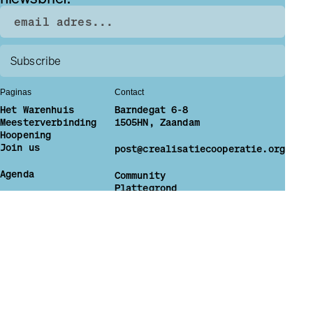
Paginas
Contact
Het Warenhuis
Barndegat 6-8
Meesterverbinding
1505HN, Zaandam
Hoopening
Join us
post@crealisatiecooperatie.org
Agenda
Community
Plattegrond
Privacy Verklaring
Socials
Instagram