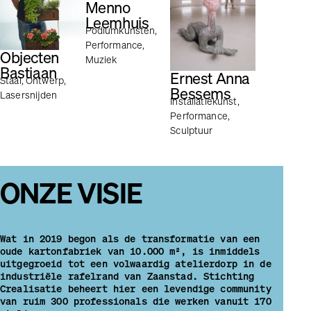
Menno
Leemhuis
Podiumkunsten,
Performance,
Objecten
Muziek
Bastiaan
Ernest Anna
Staal, Ontwerp,
Bessems
Lasersnijden
Installatiekunst,
Performance,
Sculptuur
ONZE VISIE
Wat in 2019 begon als de transformatie van een
oude kartonfabriek van 10.000 m², is inmiddels
uitgegroeid tot een volwaardig atelierdorp in de
industriële rafelrand van Zaanstad. Stichting
Crealisatie beheert hier een levendige community
van ruim 300 professionals die werken vanuit 170