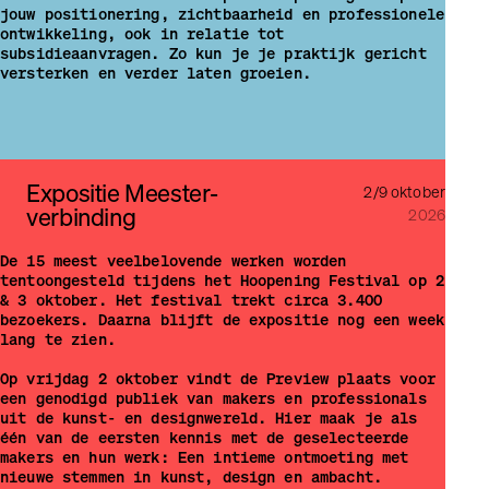
jouw positionering, zichtbaarheid en professionele
ontwikkeling, ook in relatie tot
subsidieaanvragen. Zo kun je je praktijk gericht
versterken en verder laten groeien.
Expositie Meester­
2/9 oktober
verbinding
2026
De 15 meest veelbelovende werken worden
tentoongesteld tijdens het Hoopening Festival op 2
& 3 oktober. Het festival trekt circa 3.400
bezoekers. Daarna blijft de expositie nog een week
lang te zien.
Op vrijdag 2 oktober vindt de Preview plaats voor
een genodigd publiek van makers en professionals
uit de kunst- en designwereld. Hier maak je als
één van de eersten kennis met de geselecteerde
makers en hun werk: Een intieme ontmoeting met
nieuwe stemmen in kunst, design en ambacht.