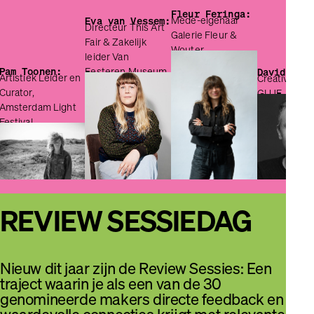
Holland bij
Fleur Feringa:
Mede-eigenaar
Stimulering
Eva van Vessem:
Directeur This Art
Galerie Fleur &
Creatieve
Fair & Zakelijk
Wouter
Industrie.
leider Van
Eesteren Museum
David Heldt:
Creative Director
GLUE
REVIEW SESSIEDAG
Nieuw dit jaar zijn de Review Sessies: Een
traject waarin je als een van de 30
genomineerde makers directe feedback en