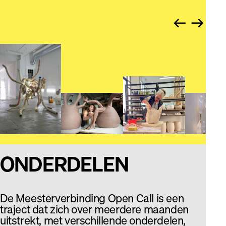
arrow_right_alt
arrow_right_alt
ONDERDELEN
De Meester­verbinding Open Call is een
traject dat zich over meerdere maanden
uitstrekt, met verschillende onderdelen,