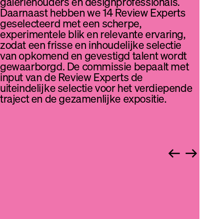
galeriehouders en designprofessionals.
Daarnaast hebben we 14 Review Experts
geselecteerd met een scherpe,
experimentele blik en relevante ervaring,
zodat een frisse en inhoudelijke selectie
van opkomend en gevestigd talent wordt
gewaarborgd. De commissie bepaalt met
input van de Review Experts de
uiteindelijke selectie voor het verdiepende
traject en de gezamenlijke expositie.
arrow_right_alt
arrow_right_alt
Ewa Schei
Curator, Hoo
Programma b
Eesteren M
en scout No