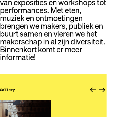
van exposities en workshops tot
performances. Met eten,
muziek en ontmoetingen
brengen we makers, publiek en
buurt samen en vieren we het
makerschap in al zijn diversiteit.
Binnenkort komt er meer
informatie!
arrow_right_alt
arrow_right_alt
Gallery